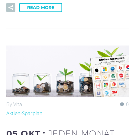
READ MORE
By Vita
0
Aktien-Sparplan
05 OKT.:
JEDEN MONAT